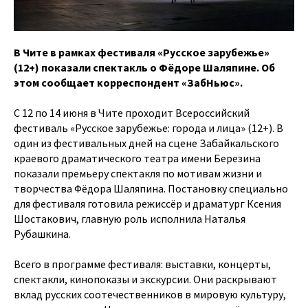
В Чите в рамках фестиваля «Русское зарубежье»
(12+) показали спектакль о Фёдоре Шаляпине. Об
этом сообщает корреспондент «ЗабНьюс».
С 12 по 14 июня в Чите проходит Всероссийский
фестиваль «Русское зарубежье: города и лица» (12+). В
один из фестивальных дней на сцене Забайкальского
краевого драматического театра имени Березина
показали премьеру спектакля по мотивам жизни и
творчества Фёдора Шаляпина. Постановку специально
для фестиваля готовила режиссёр и драматург Ксения
Шостакович, главную роль исполнила Наталья
Рубашкина.
Всего в программе фестиваля: выставки, концерты,
спектакли, кинопоказы и экскурсии. Они раскрывают
вклад русских соотечественников в мировую культуру,