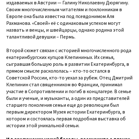
издаваемых в Австрии — Галину Николаевну Дюрягину.
Своим многочисленным читателям и поклонникам в
Европе она была известна под псевдонимом Аля
Рахманова. «Своей» её с одинаковым успехом могут
назвать и венцы, и швейцарцы, однако родина этой
талантливой девушки – Пермь.
Второй сюжет связан с историей многочисленного рода
екатеринбургских купцов Клепининых. Их семья,
сыгравшая большую роль в развитии Екатеринбурга, в
прямом смысле раскололась – кто-то остался в
Советской России, кто-то уехал за рубеж. Отец Дмитрий
Клепинин стал священником во Франции, принимал
участие в Сопротивлении и погиб в концлагере. В семье
были и ученые, и музыканты, а один из представителей
старшего поколения семьи еще до революции был
первым директором Музея истории Екатеринбурга, в
котором и состоялась первая подробная выставка об
истории этой уникальной семьи.