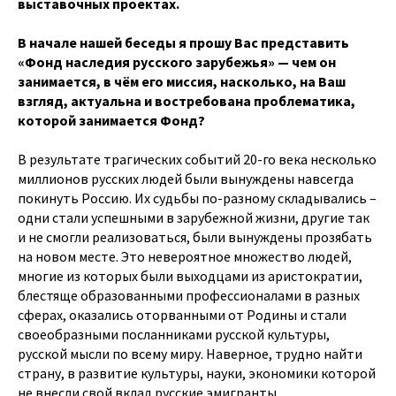
выставочных проектах.
В начале нашей беседы я прошу Вас представить
«Фонд наследия русского зарубежья» — чем он
занимается, в чём его миссия, насколько, на Ваш
взгляд, актуальна и востребована проблематика,
которой занимается Фонд?
В результате трагических событий 20-го века несколько
миллионов русских людей были вынуждены навсегда
покинуть Россию. Их судьбы по-разному складывались –
одни стали успешными в зарубежной жизни, другие так
и не смогли реализоваться, были вынуждены прозябать
на новом месте. Это невероятное множество людей,
многие из которых были выходцами из аристократии,
блестяще образованными профессионалами в разных
сферах, оказались оторванными от Родины и стали
своеобразными посланниками русской культуры,
русской мысли по всему миру. Наверное, трудно найти
страну, в развитие культуры, науки, экономики которой
не внесли свой вклад русские эмигранты.