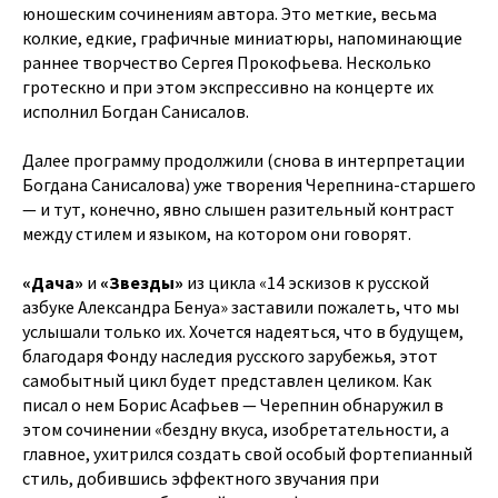
юношеским сочинениям автора. Это меткие, весьма
колкие, едкие, графичные миниатюры, напоминающие
раннее творчество Сергея Прокофьева. Несколько
гротескно и при этом экспрессивно на концерте их
исполнил Богдан Санисалов.
Далее программу продолжили (снова в интерпретации
Богдана Санисалова) уже творения Черепнина-старшего
— и тут, конечно, явно слышен разительный контраст
между стилем и языком, на котором они говорят.
«Дача»
и
«Звезды»
из цикла «14 эскизов к русской
азбуке Александра Бенуа» заставили пожалеть, что мы
услышали только их. Хочется надеяться, что в будущем,
благодаря Фонду наследия русского зарубежья, этот
самобытный цикл будет представлен целиком. Как
писал о нем Борис Асафьев — Черепнин обнаружил в
этом сочинении «бездну вкуса, изобретательности, а
главное, ухитрился создать свой особый фортепианный
стиль, добившись эффектного звучания при