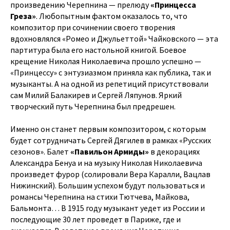
произведению Черепнина — прелюду
«Принцесса
Греза»
. Любопытным фактом оказалось то, что
композитор при сочинении своего творения
вдохновлялся «Ромео и Джульеттой» Чайковского — эта
партитура была его настольной книгой. Боевое
крещение Николая Николаевича прошло успешно —
«Принцессу» с энтузиазмом приняла как публика, так и
музыканты. А на одной из репетиций присутствовали
сам Милий Балакирев и Сергей Ляпунов. Яркий
творческий путь Черепнина был предрешен.
Именно он станет первым композитором, с которым
будет сотрудничать Сергей Дягилев в рамках «Русских
сезонов». Балет
«Павильон Армиды»
в декорациях
Александра Бенуа и на музыку Николая Николаевича
произведет фурор (солировали Вера Каралли, Вацлав
Нижинский). Большим успехом будут пользоваться и
романсы Черепнина на стихи Тютчева, Майкова,
Бальмонта… В 1915 году музыкант уедет из России и
последующие 30 лет проведет в Париже, где и