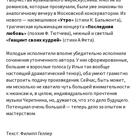
романсов, которые прозвучали, были уже знакомы по
аналогичному вечеру в Московской консерватории. Из
нового — насмешливое
«Утро»
(стихи К. Бальмонта),
трагическая кульминация концерта
«Последняя
любовь»
(поэзия Ф. Тютчева), нежный и светлый
«Гиацинт своих кудрей»
(стихи А.Фета).
Молодые исполнители вполне убедительно исполнили
сочинения утонченного автора. У них сформированные,
большие и взрослые голоса (у Ильи так вообще
настоящий драматический тенор), оба умеют грамотно
выстроить подачу произведения. Сейчас, быть может,
им несколько не хватило чуть большей внимательности
к нюансам и, в целом, индивидуального прочтения
музыки Черепнина, но, думается, что это дело будущего.
Потенциал очень большой — теперь дело за опытом и
мастерством.
Текст: Филипп Геллер