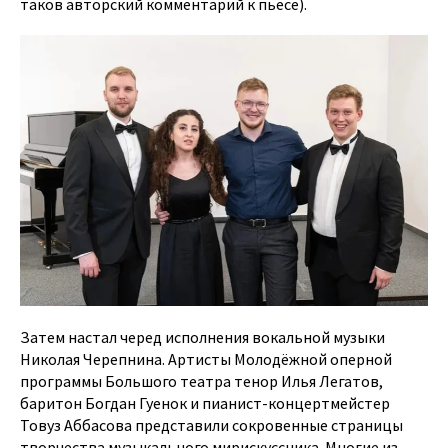
таков авторский комментарий к пьесе).
Затем настал черед исполнения вокальной музыки
Николая Черепнина. Артисты Молодёжной оперной
программы Большого театра тенор Илья Легатов,
баритон Богдан Гуенок и пианист-концертмейстер
Товуз Аббасова представили сокровенные страницы
творчества музыкального мирискуссника. Многие из