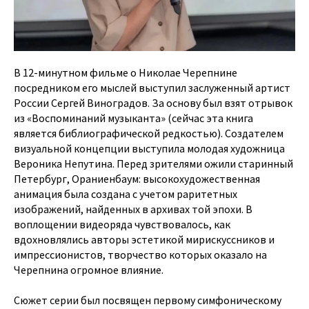
В 12-минутном фильме о Николае Черепнине
посредником его мыслей выступил заслуженный артист
России Сергей Виноградов. За основу был взят отрывок
из «Воспоминаний музыканта» (сейчас эта книга
является библиографической редкостью). Создателем
визуальной концепции выступила молодая художница
Вероника Непутина. Перед зрителями ожили старинный
Петербург, Ораниенбаум: высокохудожественная
анимация была создана с учетом раритетных
изображений, найденных в архивах той эпохи. В
воплощении видеоряда чувствовалось, как
вдохновлялись авторы эстетикой мирискуссников и
импрессионистов, творчество которых оказало на
Черепнина огромное влияние.
Сюжет серии был посвящен первому симфоническому