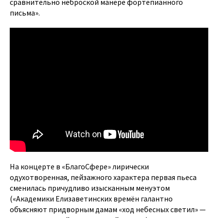
сравнительно неброской манере фортепианного
письма».
На концерте в «БлагоСфере» лирически
одухотворенная, пейзажного характера первая пьеса
сменилась причудливо изысканным менуэтом
(«Академики Елизаветинских времён галантно
объясняют придворным дамам «ход небесных светил» —