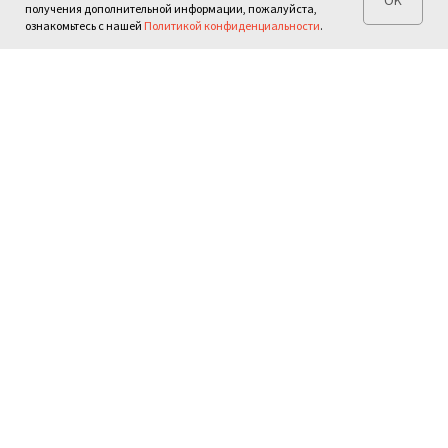
получения дополнительной информации, пожалуйста,
ознакомьтесь с нашей
Политикой конфиденциальности
.
Поиск
Контакты
Фонд наследия русского
зарубежья
Москва, ул. Нижняя
12+
Радищевская д.10 стр.3
© 2021-2024 ФНРЗ