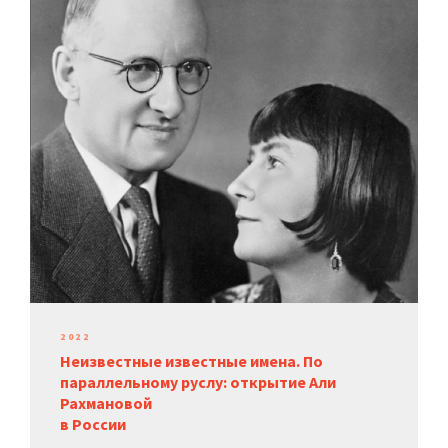
2022
Неизвестные известные имена. По
параллельному руслу: открытие Али
Рахмановой
в России