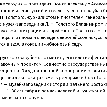
уже сегодня — президент Фонда Александр Алексе
 одной из дискуссий интеллектуального клуба «Ле
 Н. Толстого, журналистом и писателем, генерал
о музея-заповедника Л. Н. Толстого Владимиром
 русской эмиграции и «зарубежных Толстых», о с
 вдали от дома и о вкладе в европейское искусств
ся в 12:00 в локации «Яблоневый сад».
 русского зарубежья отметит десятилетие фести
авочным проектом. Совместно с Государственным
поддержке Государственной корпорации развити
дставим экспозицию «Четыре упряжки Льва Толст
я — Музей-заповедник истории Дальнего Востока 
я — 1–30 сентября в рамках деловой и культурно
омического форума.