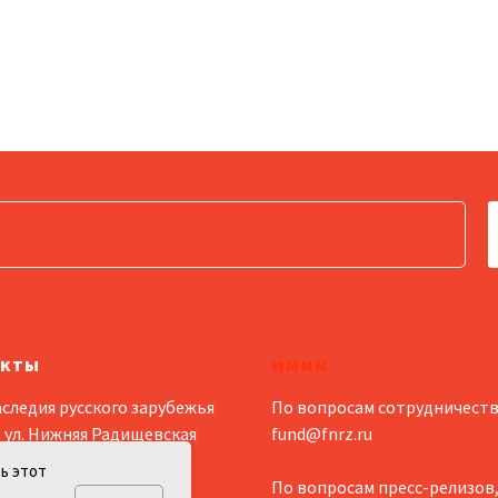
акты
мммм
следия русского зарубежья
По вопросам сотрудничеств
 ул. Нижняя Радищевская
fund@fnrz.ru
.3
ь этот
По вопросам пресс-релизов