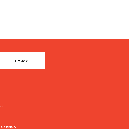
Поиск
а:
, съёмок