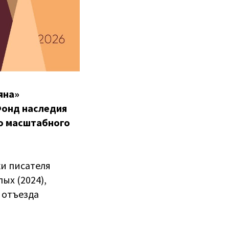
яна»
Фонд наследия
го масштабного
и писателя
ых (2024),
 отъезда