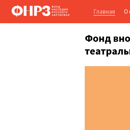
Главная
О
Фонд вно
театраль