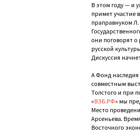
В этом году — и 
примет участие в
праправнуком Л.
Государственног
они поговорят о
русской культуры
Дискуссия начнет
А Фонд наследия
совместным выст
Толстого и при 
«
ВЭБ.РФ
» мы пре
Место проведени
Арсеньева. Врем
Восточного экон