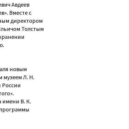
евич Авдеев
в».
Вместе с
ьным директором
 Ильичом Толстым
охранении
о.
валя новым
 музеем Л. Н.
я России
ого».
имени В. К.
й программы