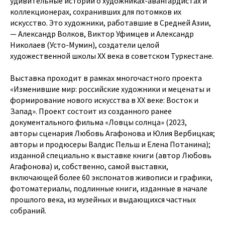
удивительные истории о художниках-авангардистах и
коллекционерах, сохранивших для потомков их
искусство. Это художники, работавшие в Средней Азии,
— Александр Волков, Виктор Уфимцев и Александр
Николаев (Усто-Мумин), создатели целой
художественной школы XX века в советском Туркестане.
Выставка проходит в рамках многочастного проекта
«Изменившие мир: российские художники и меценаты и
формирование нового искусства в XX веке: Восток и
Запад». Проект состоит из созданного ранее
документального фильма «Ловцы солнца» (2023,
авторы сценария Любовь Агафонова и Юлия Вербицкая;
авторы и продюсеры Валдис Пельш и Елена Потанина);
изданной специально к выставке книги (автор Любовь
Агафонова) и, собственно, самой выставки,
включающей более 60 экспонатов живописи и графики,
фотоматериалы, подлинные книги, изданные в начале
прошлого века, из музейных и выдающихся частных
собраний.