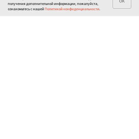
OK
получения дополнительной информации, пожалуйста,
ознакомьтесь с нашей
Политикой конфиденциальности
.
Поиск
Контакты
Фонд наследия русского
зарубежья
Москва, ул. Нижняя
12+
Радищевская д.10 стр.3
© 2021-2024 ФНРЗ