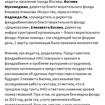
защиты населения города Москвы,
Фатима
Мухомеджан
, директор благотворительного фонда
Алишера Усманова «Искусство, наука и спорт»,
Надежда Ли
, соучредитель и директор
фандрайзингового благотворительного фонда
«Дедморозим»,
Елизавета Васина
, директор
инфраструктурной организации — благотворительного
фонда «Нужна помощь» (на следующий после форума
день, 1 марта, организация была признана иноагентом).
Мнения, как водится, разделились. Представители
фандрайзинговых НКО говорили о кризисе в
фандрайзинге и проблеме выгорания сотрудников,
крупные организации и представители государства
рассказывали об удачных партнерствах и планах на
будущее. Елизавета Васина, рассказывая про
исследования работы сектора, отметила, что в
прошлом году треть НКО отметили снижение уровня
пожертвований. При этом, по данным бенчмарка фонда
за 2023 год, доля тех, у кого увеличился объем
пожертвований, больше, чем тех, у кого ухудшился.