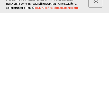
OK
получения дополнительной информации, пожалуйста,
ознакомьтесь с нашей
Политикой конфиденциальности
.
Поиск
Контакты
Фонд наследия русского
зарубежья
Москва, ул. Нижняя
12+
Радищевская д.10 стр.3