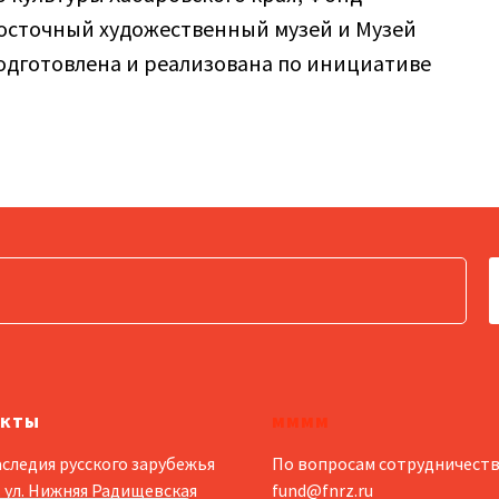
восточный художественный музей и Музей
подготовлена и реализована по инициативе
акты
мммм
следия русского зарубежья
По вопросам сотрудничеств
 ул. Нижняя Радищевская
fund@fnrz.ru