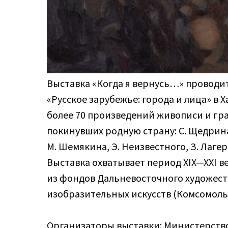
Выставка «Когда я вернусь…» проводит
«Русское зарубежье: города и лица» в
более 70 произведений живописи и гр
покинувших родную страну: С. Щедрина,
М. Шемякина, Э. Неизвестного, З. Лагерк
Выставка охватывает период XIX—XXI в
из фондов Дальневосточного художеств
изобразительных искусств (Комсомоль
Организаторы выставки: Министерство