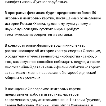
кинофестиваль «Русское зарубежье».
В программе фестиваля будет представлено более 50
игровых и неигровых картин, посвященных осмыслению
истории России ХХ века, духовному, культурному и
научному наследию Русского мира. Пройдут
тематические мероприятия и выставки.
В конкурс игровых фильмов вошли киноленты,
рассказывающие об истории «лагеря смерти» Освенцим,
о создателях отечественного единоборства - самбо, о
том, как искусство способно побеждать недуги, а также
многосерийный детективный фильм, события которого
затрагивают жизнь православной старообрядческой
общины в Аргентине.
В насыщенной программе неигровых картин
представлены работы известных мастеров
современного документального кино: Наталии Гугуевой,
Сергея Дебижева, Марины Труш, Игоря Холодкова, и