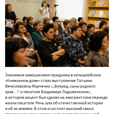
Значимым завершением праздника в колышлейском
«Книжкином доме» стало выступление Татьяны
Вячеславовны Марченко «„Вперед, сыны родного
края…“: о писателе Владимире Ладыженском»,
в котором акцент был сделан на эмигрантском периоде
жизни писателя. Речь шла об отечественной истории
и об их земляке. В этом и состоит высокий смысл
присвоения имени маленького писателя маленькой