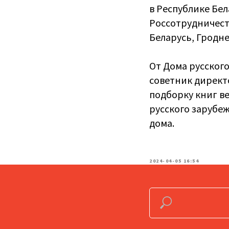
в Республике Бел
Россотрудничест
Беларусь, Гродне
От Дома русског
советник директо
подборку книг в
русского зарубеж
дома.
2024-04-05 16:54