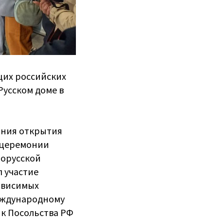
щих российских
Русском доме в
ония открытия
В церемонии
лорусской
 участие
ависимых
международному
ик Посольства РФ