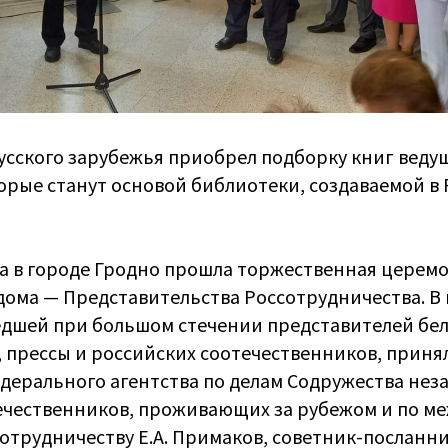
усского зарубежья приобрел подборку книг веду
орые станут основой библиотеки, создаваемой в 
ода в городе Гродно прошла торжественная церем
 дома — Представительства Россотрудничества. 
дшей при большом стечении представителей бе
 прессы и российских соотечественников, принял
дерального агентства по делам Содружества нез
течественников, проживающих за рубежом и по 
отрудничеству Е.А. Примаков, советник-посланн