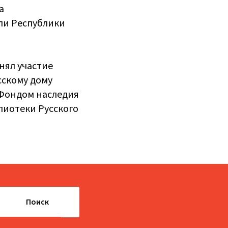
а
ли Республики
нял участие
сскому дому
 Фондом наследия
лиотеки Русского
Поиск